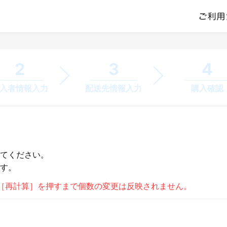
ご利用
4
3
2
入者情報入力
配送先情報入力
購入確認
してください。
ます。
［再計算］を押すまで個数の変更は反映されません。